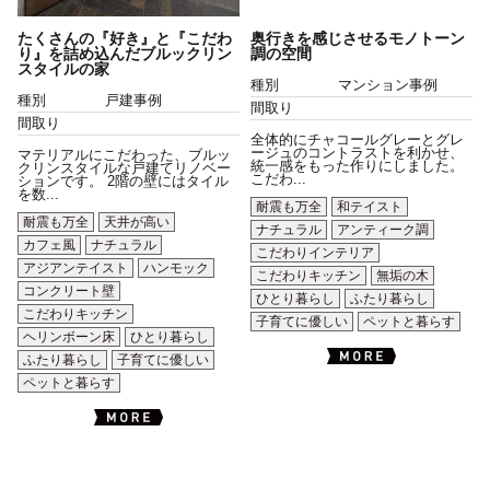
たくさんの『好き』と『こだわ
奥行きを感じさせるモノトーン
り』を詰め込んだブルックリン
調の空間
スタイルの家
種別
マンション事例
種別
戸建事例
間取り
間取り
全体的にチャコールグレーとグレ
ージュのコントラストを利かせ、
マテリアルにこだわった、ブルッ
統一感をもった作りにしました。
クリンスタイルな戸建てリノベー
こだわ...
ションです。 2階の壁にはタイル
を数...
耐震も万全
和テイスト
耐震も万全
天井が高い
ナチュラル
アンティーク調
カフェ風
ナチュラル
こだわりインテリア
アジアンテイスト
ハンモック
こだわりキッチン
無垢の木
コンクリート壁
ひとり暮らし
ふたり暮らし
こだわりキッチン
子育てに優しい
ペットと暮らす
ヘリンボーン床
ひとり暮らし
ふたり暮らし
子育てに優しい
ペットと暮らす