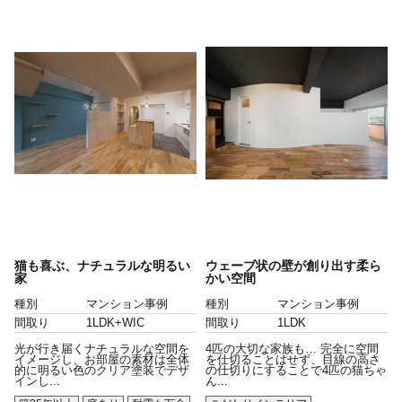
猫も喜ぶ、ナチュラルな明るい
ウェーブ状の壁が創り出す柔ら
家
かい空間
種別
マンション事例
種別
マンション事例
間取り
1LDK+WIC
間取り
1LDK
光が行き届くナチュラルな空間を
4匹の大切な家族も… 完全に空間
イメージし、お部屋の素材は全体
を仕切ることはせず、目線の高さ
的に明るい色のクリア塗装でデザ
の仕切りにすることで4匹の猫ちゃ
インし...
ん...