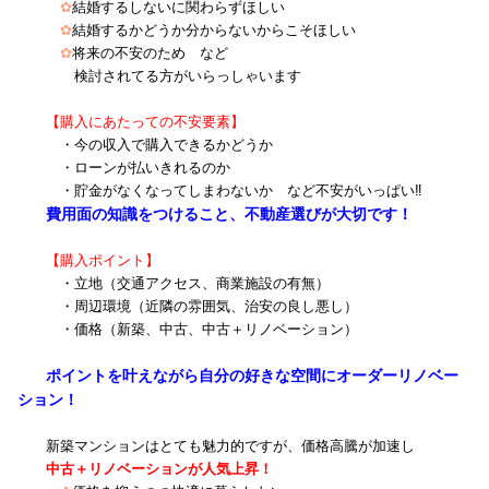
✿
結婚するしないに関わらずほしい
✿
結婚するかどうか分からないからこそほしい
✿
将来の不安のため など
検討されてる方がいらっしゃいます
【購入にあたっての不安要素】
・今の収入で購入できるかどうか
・ローンが払いきれるのか
・貯金がなくなってしまわないか など不安がいっぱい‼
費用面の知識をつけること、不動産選びが大切です！
【購入ポイント】
・立地（交通アクセス、商業施設の有無）
・周辺環境（近隣の雰囲気、治安の良し悪し）
・価格（新築、中古、中古＋リノベーション）
ポイントを叶えながら自分の好きな空間にオーダーリノベー
ション！
新築マンションはとても魅力的ですが、価格高騰が加速し
中古＋リノベーションが人気上昇！