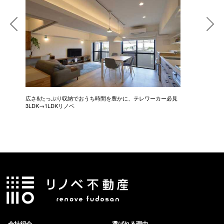
広さ&たっぷり収納でおうち時間を豊かに、テレワーカー必見
モデルは
3LDK→1LDKリノベ
にこだわっ
会社紹介
選ばれる理由