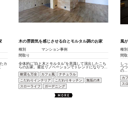
家
木の雰囲気を感じさせる白とモルタル調のお家
風
種別
マンション事例
種別
間取り
間取
たカ
全体的に”白と木とモルタル”を意識して演出したこち
しっ
に
らのお家。最近リノベーションでトレンドになりつ...
つつ
の...
耐震も万全
カフェ風
ナチュラル
カ
こだわりインテリア
こだわりキッチン
無垢の木
ス
スローライフ
ガーデニング