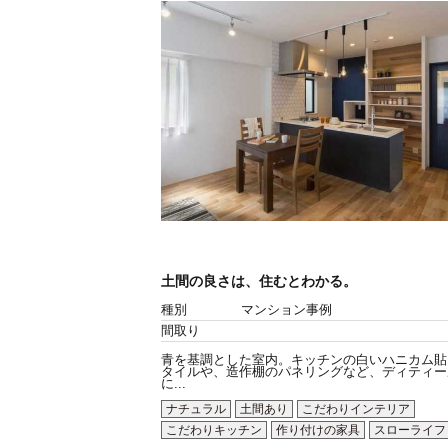
土間の良さは、住むとわかる。
種別
マンション事例
間取り
青を基調とした室内。キッチンの白いハニカム貼
タイルや、造作棚のパネリングなど、ディティー
に...
ナチュラル
土間あり
こだわりインテリア
こだわりキッチン
作り付けの家具
スローライフ