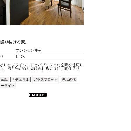
が通り抜ける家。
マンション事例
り
1LDK
かりとプライベートとパブリックな空間を仕切り
も、風と光が通り抜けられるように、間仕切り
フェ風
ナチュラル
ガラスブロック
無垢の木
ローライフ