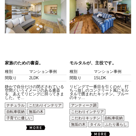
家族のための書斎。
モルタルが、主役です。
種別
マンション事例
種別
マンション事例
間取り
2LDK
間取り
1SLDK
静かで自分だけの閉ざされている
リビングで一番目を引くのが、打
空間というイメージのある書斎
ちっ放しのコンクリート風にモル
を、あえてリビングに持ってきま
タルで囲まれたキッチン。ブルー
した。そ...
のキッ...
ナチュラル
こだわりインテリア
アンティーク調
自転車収納
無垢の木
こだわりインテリア
子育てに優しい
こだわりキッチン
自転車収納
無垢の木
タイル
ふたり暮らし