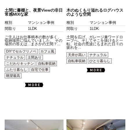
土間に書棚と、夜景Viewの非日
木のぬくもり溢れるログハウス
常感MIXな家
のような空間
種別
マンション事例
種別
マンション事例
間取り
1LDK
間取り
1LDK
ご主人はお仕事柄本の数が多く、
土間を広げ、ガレージ兼ワードロ
収納場所に悩んでいました。 その
ーブへ。そしてそこを抜けると一
場所の答えは...まさかの土間？...
転、社会の荒波にもまれた日々の
疲れを...
DIYでセルフリノベ
カフェ風
天井が高い
ナチュラル
ナチュラル
土間あり
自転車収納
ひとり暮らし
こだわりキッチン
自転車収納
ふたり暮らし
自宅で仕事
眺望最高