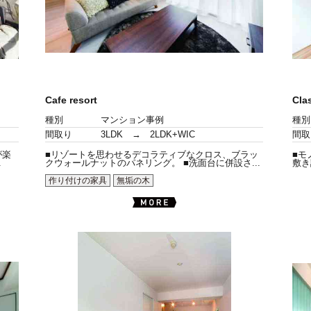
Cafe resort
Cla
種別
マンション事例
種別
間取り
3LDK → 2LDK+WIC
間取
が楽
■リゾートを思わせるデコラティブなクロス、ブラッ
■モ
.
クウォールナットのパネリング。 ■洗面台に併設さ...
敷き
作り付けの家具
無垢の木