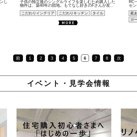
ンし
子供の独立後のシングルライフを楽しむため購入した
RC
物件は、築40年の団地。もてなし好きのFさんが友...
セン
こだわりインテリア
こだわりキッチン
タイル
庭
ガ
前
1
2
3
4
5
6
7
8
次
イベント・見学会情報