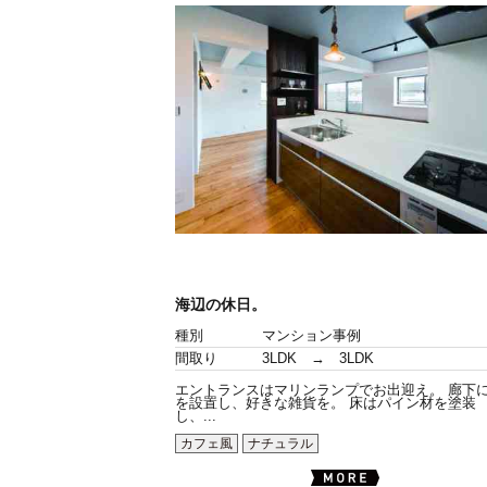
海辺の休日。
種別
マンション事例
間取り
3LDK → 3LDK
エントランスはマリンランプでお出迎え。 廊下
を設置し、好きな雑貨を。 床はパイン材を塗装
し、...
カフェ風
ナチュラル