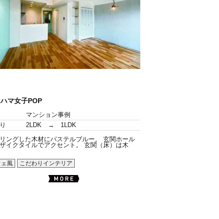
ハマ女子POP
マンション事例
り
2LDK → 1LDK
リングした木材にパステルブルー。 玄関ホール
ザイクタイルでアクセント。 玄関（床）は木
フェ風
こだわりインテリア