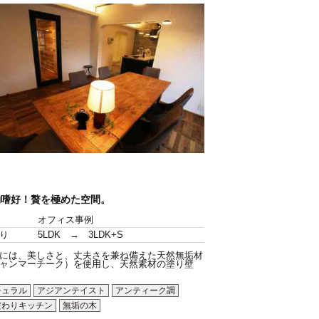
物嗜好！贅を極めた空間。
オフィス事例
り
5LDK → 3LDK+S
には、美しさと、丈夫さを兼ね備えた天然無垢材
ャンマーチーク）を使用し、天然素材の塗り壁
チュラル
アジアンテイスト
アンティーク調
だわりキッチン
無垢の木