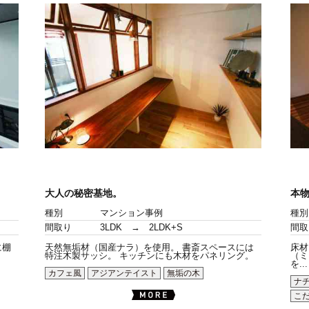
大人の秘密基地。
本
種別
マンション事例
種別
間取り
3LDK → 2LDK+S
間取
に棚
天然無垢材（国産ナラ）を使用。 書斎スペースには
床材
特注木製サッシ。 キッチンにも木材をパネリング。
（ミ
を...
カフェ風
アジアンテイスト
無垢の木
ナ
こ