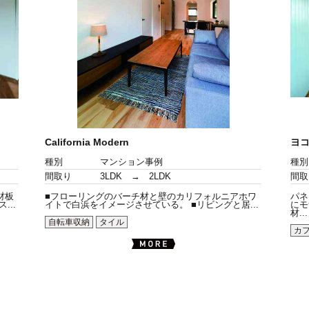
California Modern
ヨコ
種別
マンション事例
種別
間取り
3LDK → 2LDK
間取
材板
■フローリングのバーチ材と壁のカリフォルニアホワ
パネ
..
イトで白浜をイメージさせている。 ■リビングと居...
にモ
材...
自転車収納
タイル
カ