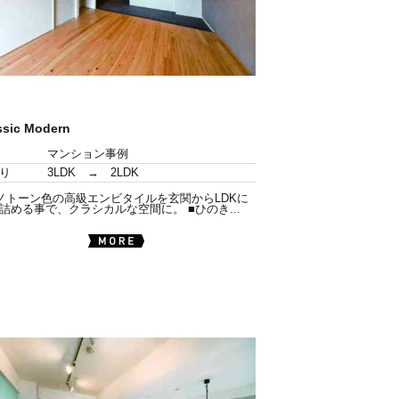
ssic Modern
マンション事例
り
3LDK → 2LDK
ノトーン色の高級エンビタイルを玄関からLDKに
詰める事で、クラシカルな空間に。 ■ひのき...